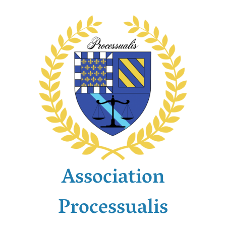
Passer
au
contenu
Association
Processualis