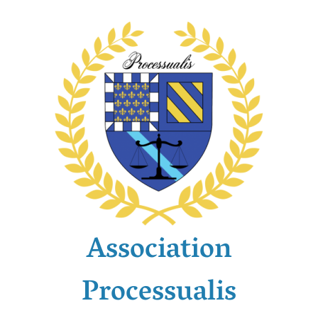
Passer
au
contenu
Association
Processualis