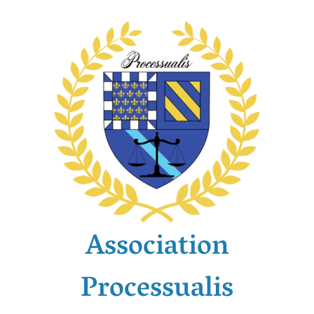
Passer
au
contenu
Association
Processualis